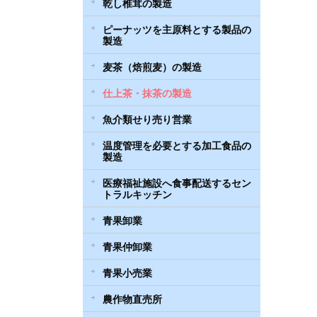
乾し椎茸の製造
ピーナッツを主原料とする製品の
製造
麦茶（焙煎麦）の製造
仕上茶・抹茶の製造
魚介類せり売り営業
温度管理を必要とする加工食品の
製造
医療福祉施設へ食事配送するセン
トラルキッチン
青果卸業
青果仲卸業
青果小売業
農作物直売所