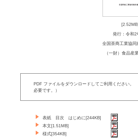
[2.52MB
発行：令和2
全国茶商工業協同
（一財）食品産
PDF ファイルをダウンロードしてご利用ください。 
必要です。）
表紙 目次 はじめに[244KB]
本文[1.51MB]
様式[354KB]