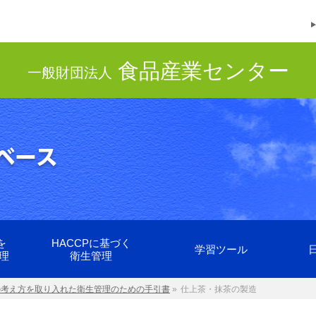
食品産業センター
一般財団法人
を
HACCPに基づく
学習ツール
理
衛生管理
Pの考え方を取り入れた衛生管理のための手引書
»
仕上茶・抹茶の製造