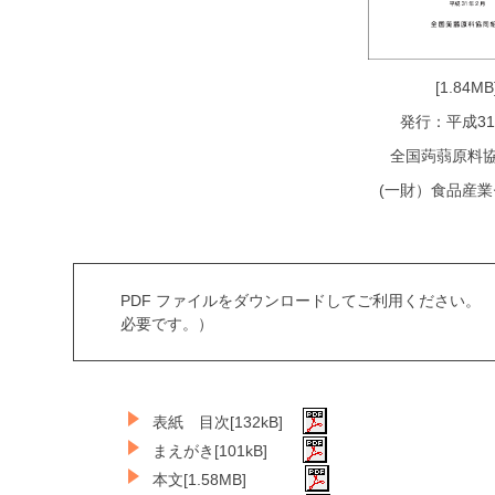
[1.84MB
発行：平成31
全国蒟蒻原料
(一財）食品産
PDF ファイルをダウンロードしてご利用ください。 
必要です。）
表紙 目次[132kB]
まえがき[101kB]
本文[1.58MB]