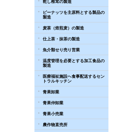
乾し椎茸の製造
ピーナッツを主原料とする製品の
製造
麦茶（焙煎麦）の製造
仕上茶・抹茶の製造
魚介類せり売り営業
温度管理を必要とする加工食品の
製造
医療福祉施設へ食事配送するセン
トラルキッチン
青果卸業
青果仲卸業
青果小売業
農作物直売所