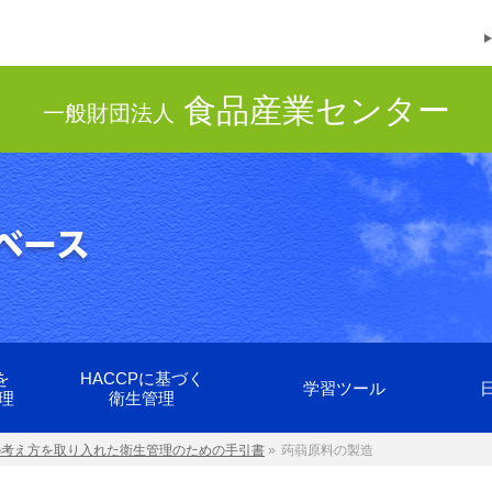
食品産業センター
一般財団法人
を
HACCPに基づく
学習ツール
理
衛生管理
Pの考え方を取り入れた衛生管理のための手引書
»
蒟蒻原料の製造