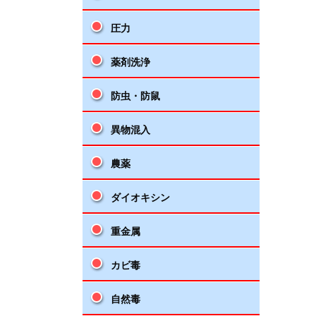
圧力
薬剤洗浄
防虫・防鼠
異物混入
農薬
ダイオキシン
重金属
カビ毒
自然毒