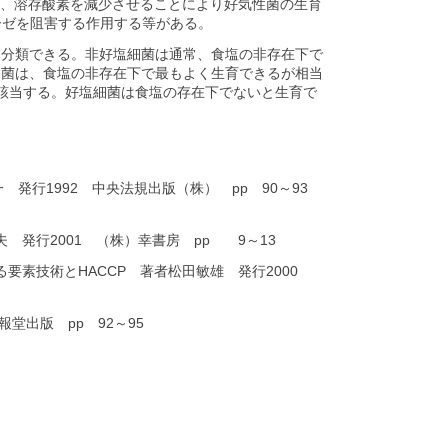
果、溶存酸素を減少させることにより好気性菌の生育
ーゼを阻害する作用する等がある。
に分類できる。非好塩細菌は通常、食塩の非存在下で
細菌は、食塩の非存在下で最もよく生育できるが相当
が該当する。好塩細菌は食塩の存在下でないと生育で
 発行1992 中央法規出版（株） pp 90～93
発行2001 （株）幸書房 pp 9～13
要素技術とHACCP 著者松田敏雄 発行2000
堂出版 pp 92～95