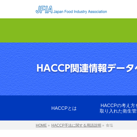
HACCPの考え方
HACCPとは
取り入れた衛生管
HOME
»
HACCP手法に関する用語説明
»
食塩