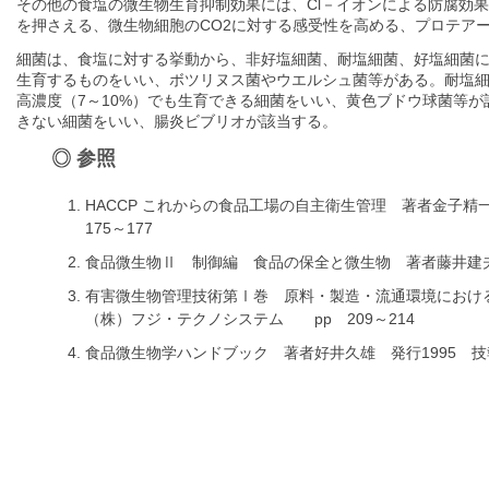
その他の食塩の微生物生育抑制効果には、Cl－イオンによる防腐効
を押さえる、微生物細胞のCO2に対する感受性を高める、プロテア
細菌は、食塩に対する挙動から、非好塩細菌、耐塩細菌、好塩細菌
生育するものをいい、ボツリヌス菌やウエルシュ菌等がある。耐塩
高濃度（7～10%）でも生育できる細菌をいい、黄色ブドウ球菌等
きない細菌をいい、腸炎ビブリオが該当する。
参照
HACCP これからの食品工場の自主衛生管理 著者金子精一
175～177
食品微生物Ⅱ 制御編 食品の保全と微生物 著者藤井建夫 
有害微生物管理技術第Ⅰ巻 原料・製造・流通環境における
（株）フジ・テクノシステム pp 209～214
食品微生物学ハンドブック 著者好井久雄 発行1995 技報