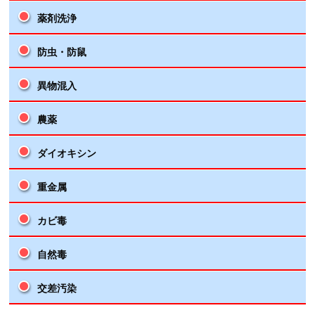
薬剤洗浄
防虫・防鼠
異物混入
農薬
ダイオキシン
重金属
カビ毒
自然毒
交差汚染