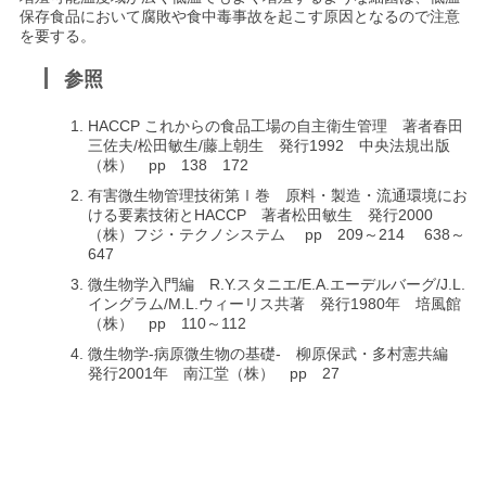
保存食品において腐敗や食中毒事故を起こす原因となるので注意
を要する。
参照
HACCP これからの食品工場の自主衛生管理 著者春田
三佐夫/松田敏生/藤上朝生 発行1992 中央法規出版
（株） pp 138 172
有害微生物管理技術第Ⅰ巻 原料・製造・流通環境にお
ける要素技術とHACCP 著者松田敏生 発行2000
（株）フジ・テクノシステム pp 209～214 638～
647
微生物学入門編 R.Y.スタニエ/E.A.エーデルバーグ/J.L.
イングラム/M.L.ウィーリス共著 発行1980年 培風館
（株） pp 110～112
微生物学-病原微生物の基礎- 柳原保武・多村憲共編
発行2001年 南江堂（株） pp 27