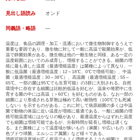
見出し語読み
オンド
同義語・略語
—
温度は、食品の調理・加工・流通において微生物制御するうえで
重要な要因であり、微生物に対して一般に高温で殺菌効果が、低
温で静菌効果がある。微生物は他の一般生物と同様、ある一定の
温度範囲においてのみ成育し、増殖することができる。細菌の増
殖に最も適した温度（最適増殖温度）は菌種によって異なり、一
般に低温菌（最適増殖温度；12～18℃、0℃で増殖可能）、中温
菌（最適増殖温度；30～38℃）、高温菌（最適増殖温度；55～
65℃、一部の菌は95℃でも生育可能）の3群に大別される。自然
環境中に存在する細菌は比較的低温を好むが、温泉や堆肥中に生
育する菌の中には高温（＞60℃）を好むものがある。なお一部の
細菌により形成される芽胞は極めて高い耐熱性（100℃でも死滅
しない）を示すものがある。これに対して病原細菌の多くは中温
菌で動物の体温に近い温度が増殖に最適である。一般に細菌の増
殖可能温度域にはかなりの幅があり、最適温度からはずれた温度
でも細菌は増殖可能であるが、分裂時間が延長し増殖は遅くな
る。また菌種によって温度域が狭いもの（淋菌）や広いもの（黄
色ブドウ球菌、エルシニア属菌）など様々である。
増殖可能温度域が広く低温でもよく増殖するような細菌は、低温