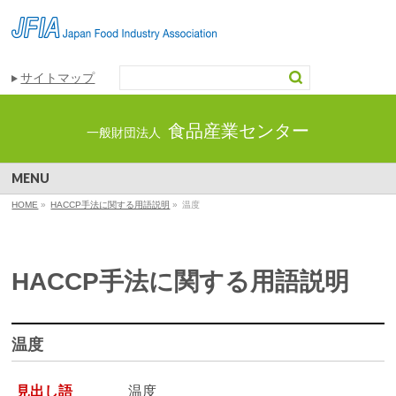
サイトマップ
食品産業センター
一般財団法人
MENU
HOME
»
HACCP手法に関する用語説明
»
温度
HACCP手法に関する用語説明
温度
見出し語
温度