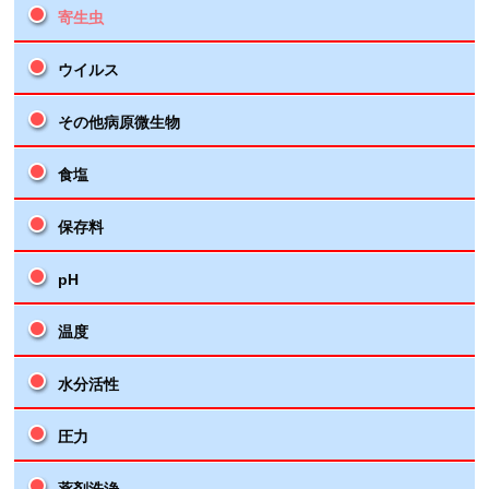
寄生虫
ウイルス
その他病原微生物
食塩
保存料
pH
温度
水分活性
圧力
薬剤洗浄