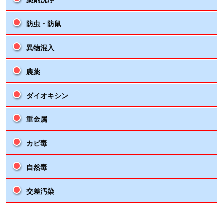
防虫・防鼠
異物混入
農薬
ダイオキシン
重金属
カビ毒
自然毒
交差汚染