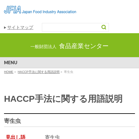
サイトマップ
食品産業センター
一般財団法人
MENU
HOME
»
HACCP手法に関する用語説明
»
寄生虫
HACCP手法に関する用語説明
寄生虫
見出し語
寄生虫