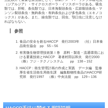
（ジアルジア）・サイクロスポーラ・イソスポーラがある。吸虫
類では、肝蛭、条虫類では、日本海裂頭条虫・広節裂頭条虫・マ
ンソン裂頭条虫・無鉤条虫・有鉤条虫および多包条虫（エキノコ
ックス）がある。また、線虫類では、回虫、顎口虫に注意しなけ
ればならない。
参照
食品の安全を創るHACCP 発行2003年 （社）日本食
品衛生協会 pp 55～56
有害微生物管理技術第Ⅰ巻 原料・製造・流通環境にお
ける要素技術とHACCP 著者村田以和夫 発行2000
（株）フジ・テクノシステム pp 138～152
HACCP：衛生管理計画の作成と実践 データ編 監修
厚生省生活衛生局衛生課 編集動物性食品のHACCP研
究班 発行1997 （株）中央法規 pp 129～136