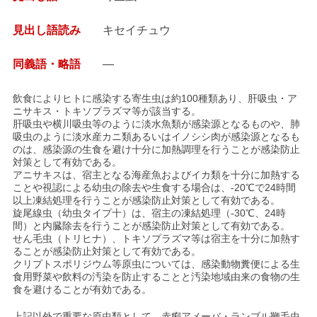
見出し語読み
キセイチュウ
同義語・略語
—
飲食によりヒトに感染する寄生虫は約100種類あり、肝吸虫・ア
ニサキス・トキソプラズマ等が該当する。
肝吸虫や横川吸虫等のように淡水魚類が感染源となるものや、肺
吸虫のように淡水産カニ類あるいはイノシシ肉が感染源となるも
のは、感染源の生食を避け十分に加熱調理を行うことが感染防止
対策として有効である。
アニサキスは、宿主となる海産魚およびイカ類を十分に加熱する
ことや視認による幼虫の除去や生食する場合は、-20℃で24時間
以上凍結処理を行うことが感染防止対策として有効である。
旋尾線虫（幼虫タイプ十）は、宿主の凍結処理（-30℃、24時
間）と内臓除去を行うことが感染防止対策として有効である。
せん毛虫（トリヒナ）、トキソプラズマ等は宿主を十分に加熱す
ることが感染防止対策として有効である。
クリプトスポリジウム等原虫については、感染動物糞便による生
食用野菜や飲料の汚染を防止することと汚染地域由来の食物の生
食を避けることが有効である。
上記以外で重要な原虫類として、赤痢アメーバ・ランブル鞭毛虫