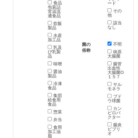
食品
ード
包装詰
その
常温流
他
通食品
該当
炊飯
なし
製品
水産
加工品
不明
菌の
乳及
俗称
び乳製
病原
品
大腸菌
味噌
腸管
出血性
醤油
大腸菌O
製品
１５７
冷凍
サル
食品
モネラ
集団
ブド
給食用
ウ球菌
食品
カン
惣菜
ピロバ
クター
弁当
腸炎
食用
ビブリ
加工油
オ
脂