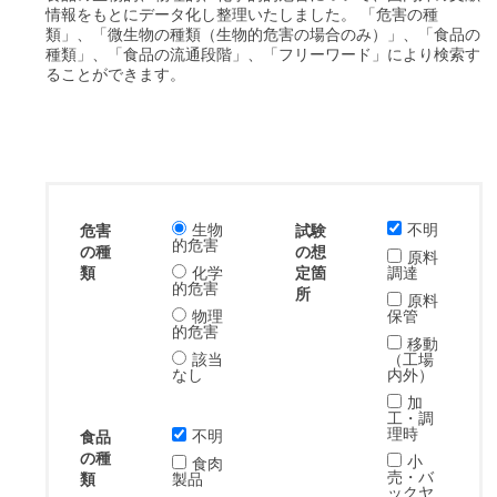
情報をもとにデータ化し整理いたしました。 「危害の種
類」、「微生物の種類（生物的危害の場合のみ）」、「食品の
種類」、「食品の流通段階」、「フリーワード」により検索す
ることができます。
生物
不明
危害
試験
的危害
の種
の想
原料
類
化学
定箇
調達
的危害
所
原料
物理
保管
的危害
移動
該当
（工場
なし
内外）
加
工・調
理時
不明
食品
の種
小
食肉
売・バ
類
製品
ックヤ