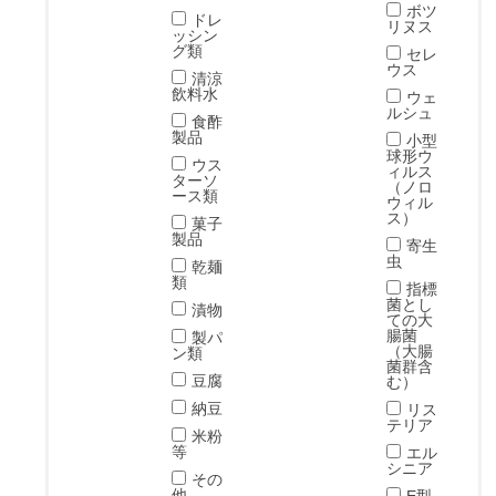
ボツ
ドレ
リヌス
ッシン
グ類
セレ
ウス
清涼
飲料水
ウェ
ルシュ
食酢
製品
小型
球形ウ
ウス
ィルス
ターソ
（ノロ
ース類
ウィル
ス）
菓子
製品
寄生
虫
乾麺
類
指標
菌とし
漬物
ての大
腸菌
製パ
（大腸
ン類
菌群含
豆腐
む）
納豆
リス
テリア
米粉
等
エル
シニア
その
他
E型