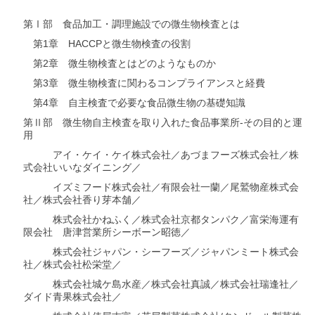
第Ⅰ部 食品加工・調理施設での微生物検査とは
第1章 HACCPと微生物検査の役割
第2章 微生物検査とはどのようなものか
第3章 微生物検査に関わるコンプライアンスと経費
第4章 自主検査で必要な食品微生物の基礎知識
第Ⅱ部 微生物自主検査を取り入れた食品事業所-その目的と運
用
アイ・ケイ・ケイ株式会社／あづまフーズ株式会社／株
式会社いいなダイニング／
イズミフード株式会社／有限会社一蘭／尾鷲物産株式会
社／株式会社香り芽本舗／
株式会社かねふく／株式会社京都タンパク／富栄海運有
限会社 唐津営業所シーボーン昭徳／
株式会社ジャパン・シーフーズ／ジャパンミート株式会
社／株式会社松栄堂／
株式会社城ケ島水産／株式会社真誠／株式会社瑞逢社／
ダイド青果株式会社／