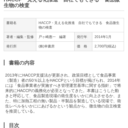
生物の検査
書籍名
HACCP・見える化推進 自社でもできる 食品微生
物の検査
著者・編集・監修
戸ヶ崎惠一 編著
発行年
2014年1月
発行所
(株)幸書房
価 格
2,700円(税込)
書籍の内容
2013年にHACCP支援法が更新され、政策目標として食品事業
（製造）者の50％以上をHACCPという目標が掲げられ、2014年
には「食品事業者が実施すべき管理運営基準に関する指針」で将
来的にHACCPの義務化が必至となってきた。本書はこうした動
きと呼応して、食品製造現場の衛生度をいかに向上させるか、ま
た、特に加熱工程の無い製品・半製品を製造している現場で、衛
生レベルをいかににあげるかという観点から、微生物の自主検査
を推奨している。
目次