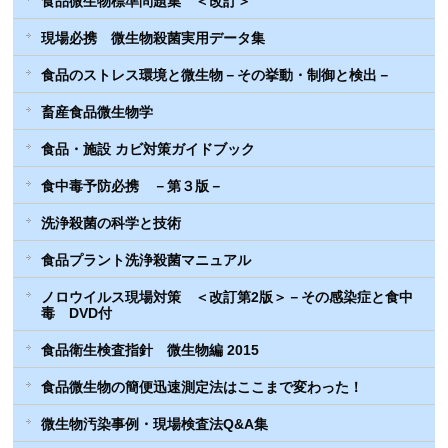
食品微生物標準問題集 ＜改訂＞
現場必携 微生物殺菌実用データ集
食品のストレス環境と微生物－その挙動・制御と検出－
畜産食品微生物学
食品・施設 カビ対策ガイドブック
食中毒予防必携 －第３版－
洗浄殺菌の科学と技術
食品プラント洗浄殺菌マニュアル
ノロウイルス現場対策 ＜改訂第2版＞－その感染症と食中
毒 DVD付
食品衛生検査指針 微生物編 2015
食品微生物の簡便迅速測定法はここまで変わった！
微生物汚染事例・現場検査法Q&A集