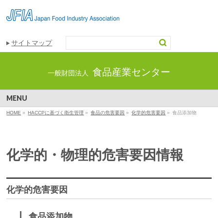
サイトマップ
食品産業センター
一般財団法人
MENU
HOME
»
HACCPに基づく衛生管理
»
食品の危害要因
»
化学的危害要因
»
食品添加物
化学的・物理的危害要因情報
化学的危害要因
食品添加物