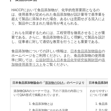
HACCPにおいて食品添加物が、化学的危害要因となるの
は、使用基準が定められた食品添加物が誤計量等で基準量を
超えて製品に添加された場合、あるいは意図せざる混入によ
り、製品中に含まれた場合等が考えられる。
これらを回避するためには、工程管理を徹底させることが重
要である。さらに、食品添加物を正しく理解して製品を設計
し、従事者に対して適切な教育を行うことも重要である。
食品添加物についての詳しい情報は、
日本食品添加物協会
の
ホームページをご利用ください。また、食品添加物の使用基
準に関しては、
公益財団法人日本食品化学研究振興財団
の
添
加物使用基準リスト
をご覧ください。
日本食品添加物協会の「
添加物のQ&A
」のページより
日本食品添加物
添加物Q&Aのコーナーでは、下の７項目の内容につ
わかりやすい食
いてQ&A形式で掲載されています。
についての解説
食品添加物とは
食品添加
食品添加物にかかわる法律
主な役割