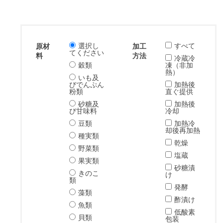
選択し
すべて
原材
加工
てください
料
方法
冷蔵冷
穀類
凍（非加
熱）
いも及
びでんぷん
加熱後
粉類
直ぐ提供
砂糖及
加熱後
び甘味料
冷却
豆類
加熱冷
却後再加熱
種実類
乾燥
野菜類
塩蔵
果実類
砂糖漬
きのこ
け
類
発酵
藻類
酢漬け
魚類
低酸素
貝類
包装