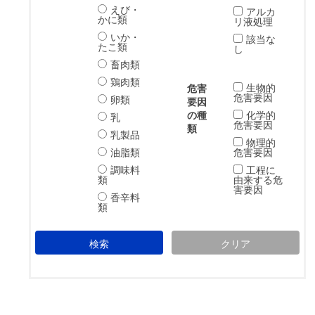
えび・
アルカ
かに類
リ液処理
いか・
該当な
たこ類
し
畜肉類
鶏肉類
生物的
危害
危害要因
卵類
要因
の種
化学的
乳
危害要因
類
乳製品
物理的
油脂類
危害要因
調味料
工程に
類
由来する危
害要因
香辛料
類
検索
クリア