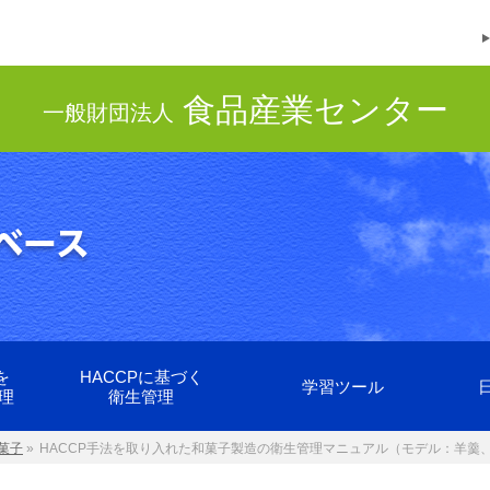
食品産業センター
一般財団法人
を
HACCPに基づく
学習ツール
理
衛生管理
菓子
»
HACCP手法を取り入れた和菓子製造の衛生管理マニュアル（モデル：羊羹