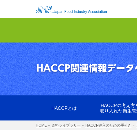
HACCPの考え方
HACCPとは
取り入れた衛生管
HOME
»
資料ライブラリー
»
HACCP導入のための手引き
»