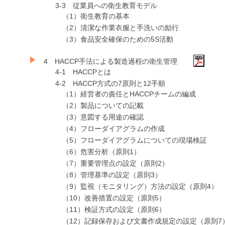
3-3 従業員への衛生教育モデル
（1）衛生教育の基本
（2）清潔な作業衣服と手洗いの励行
（3）食品安全確保のための5S活動
4 HACCP手法による製造過程の衛生管理
4-1 HACCPとは
4-2 HACCP方式の7原則と12手順
（1）経営者の責任とHACCPチームの編成
（2）製品についての記載
（3）意図する用途の確認
（4）フローダイアグラムの作成
（5）フローダイアグラムについての現場検証
（6）危害分析（原則1）
（7）重要管理点の設定（原則2）
（8）管理基準の設定（原則3）
（9）監視（モニタリング）方法の設定（原則4）
（10）改善措置の設定（原則5）
（11）検証方式の設定（原則6）
（12）記録保存および文書作成規定の設定（原則7