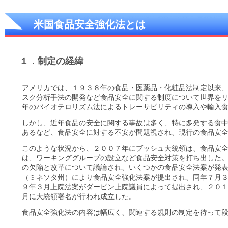
米国食品安全強化法とは
１．制定の経緯
アメリカでは、１９３８年の食品・医薬品・化粧品法制定以来
スク分析手法の開発など食品安全に関する制度について世界を
年のバイオテロリズム法によるトレーサビリティの導入や輸入
しかし、近年食品の安全に関する事故は多く、特に多発する食
あるなど、食品安全に対する不安が問題視され、現行の食品安
このような状況から、２００７年にブッシュ大統領は、食品安
は、ワーキンググループの設立など食品安全対策を打ち出した
の欠陥と改革について議論され、いくつかの食品安全法案が発
（ミネソタ州）により食品安全強化法案が提出され、同年７月
９年３月上院法案がダービン上院議員によって提出され、２０
月に大統領署名が行われ成立した。
食品安全強化法の内容は幅広く、関連する規則の制定を待って