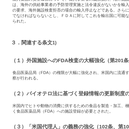
は、海外の供給事業者の予防管理実施と法令違反がないかを輸
の要求、海外施設検査拒否の場合の輸入停止などである。さら
でなければならないとし、ＦＤＡに対してこれを輸出国に可能
られた。
３．関連する条文
1)
（１）外国施設へのFDA検査の大幅強化（第201条
食品医薬品局（FDA）の権限が大幅に強化され、米国内に流通
察が行われる。
（２）バイオテロ法に基づく登録情報の更新制度の
米国内でヒトや動物の消費に供するための食品を製造・加工、
く食品医薬品局（FDA）への施設登録が必要とされた。
（３）「米国代理人」の義務の強化（102条、第10