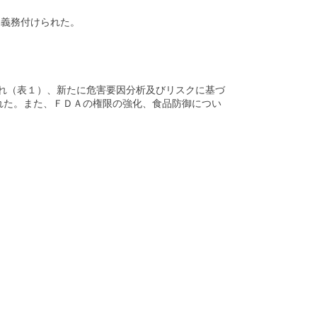
も義務付けられた。
が改正され（表１）、新たに危害要因分析及びリスクに基づ
て新設された。また、ＦＤＡの権限の強化、食品防御につい