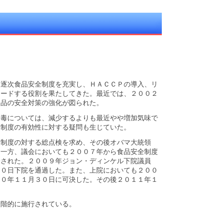
、逐次食品安全制度を充実し、ＨＡＣＣＰの導入、リ
リードする役割を果たしてきた。最近では、２００２
食品の安全対策の強化が図られた。
中毒については、減少するよりも最近やや増加気味で
全制度の有効性に対する疑問も生じていた。
全制度の対する総点検を求め、その後オバマ大統領
。一方、議会においても２００７年から食品安全制度
表された。２００９年ジョン・ディンケル下院議員
３０日下院を通過した。また、上院においても２００
１０年１１月３０日に可決した。その後２０１１年１
段階的に施行されている。