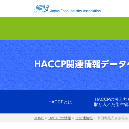
HACCPの考え方
HACCPとは
取り入れた衛生管
HOME
»
HACCPの情報
»
その他情報
»
米国食品安全強化法