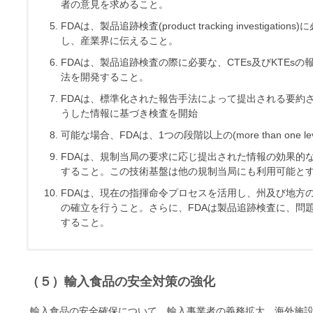
者の意見を求めること。
FDAは、製品追跡検査(product tracking investi
し、産業界に伝えること。
FDAは、製品追跡検査の際に必要な、CTEs及びKTEs
法を開発すること。
FDAは、標準化された報告手法によって提出される要約され
うした情報に基づき検査を開始
可能な場合、FDAは、1つの段階以上の(more than one
FDAは、規制当局の要求に応じ提出された情報の効果的
すること。この技術基盤は他の規制当局にも利用可能と
FDAは、現在の指揮命令プロセスを活用し、州及び地方
の確立を行うこと。さらに、FDAは製品追跡検査に、問
すること。
（５）輸入食品の安全対策の強化
輸入食品の安全確保について、輸入事業者の義務拡大、海外施