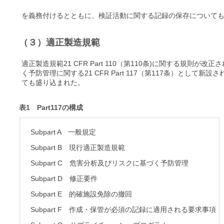
を義務付けるとともに、検証活動に関する記録の保存について
（３）適正製造規範
適正製造規範21 CFR Part 110（第110条)に関する規則
く予防管理に関する21 CFR Part 117（第117条）とし
ても盛り込まれた。
表1 Part117の構成
Subpart A 一般規定
Subpart B 現行適正製造規範
Subpart C 危害分析及びリスクに基づく予防管理
Subpart D 修正要件
Subpart E 的確施設免除の撤回
Subpart F 作成・保管が必須の記録に適用される要求事項