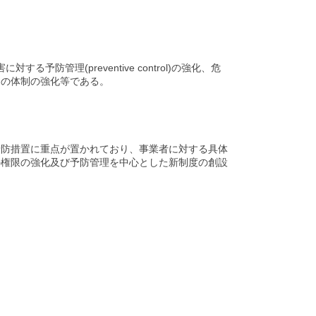
防管理(preventive control)の強化、危
Ａの体制の強化等である。
予防措置に重点が置かれており、事業者に対する具体
の権限の強化及び予防管理を中心とした新制度の創設
）