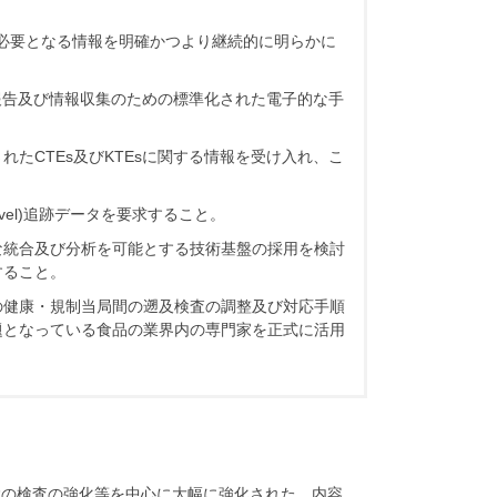
gations)に必要となる情報を明確かつより継続的に明らかに
の報告及び情報収集のための標準化された電子的な手
たCTEs及びKTEsに関する情報を受け入れ、こ
 level)追跡データを要求すること。
な統合及び分析を可能とする技術基盤の採用を検討
すること。
の健康・規制当局間の遡及検査の調整及び対応手順
題となっている食品の業界内の専門家を正式に活用
設の検査の強化等を中心に大幅に強化された。内容