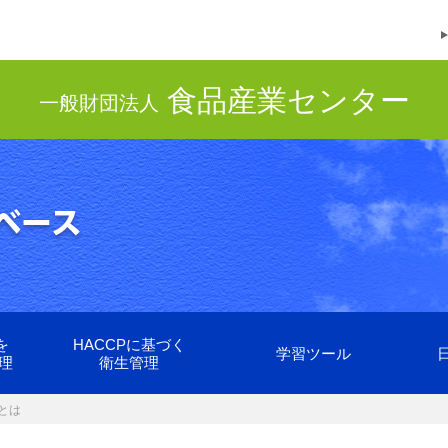
食品産業センター
一般財団法人
を
HACCPに基づく
学習ツール
理
衛生管理
とは