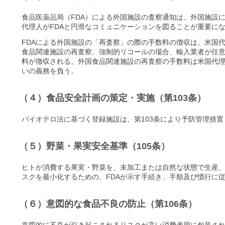
食品医薬品局（FDA）による外国施設の査察通知は、外国施設
代理人がFDAと円滑なコミュニケーションを図ることが重要に
FDAによる外国施設の「再査察」の際の手数料の徴収は、米国
食品関連施設の再査察、強制的リコールの場合、輸入業者が任
料が徴収される。外国食品関連施設の再査察の手数料は米国代
いの義務を負う。
（４）食品安全計画の策定・実施（第103条）
バイオテロ法に基づく登録施設は、第103条により予防管理措
（５）野菜・果実安全基準（105条）
ヒトが消費する果実・野菜を、未加工または自然な状態で生産
スクを最小化するための、FDAが示す手続き、手順及び慣行に
（６）意図的な食品不良の防止（第106条）
意図的に不良が引き起こされるリスクが高い消費者用に包装さ