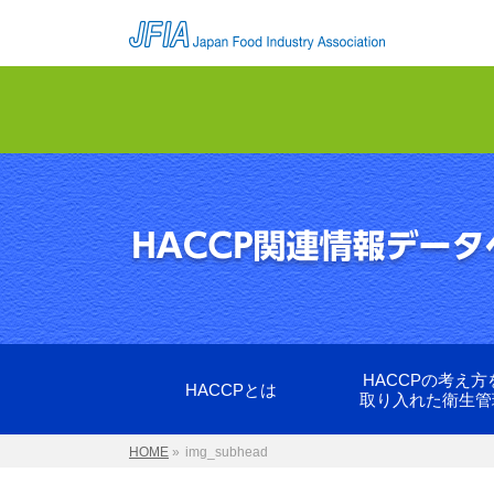
HACCPの考え方
HACCPとは
取り入れた衛生管
HOME
»
img_subhead