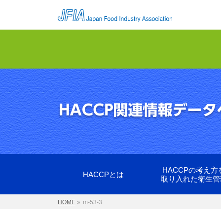
HACCPの考え方
HACCPとは
取り入れた衛生管
HOME
»
m-53-3