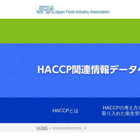
HACCPの考え方
HACCPとは
取り入れた衛生管
HOME
»
kodokakibansebi_4