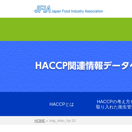
HACCPの考え方
HACCPとは
取り入れた衛生管
HOME
»
img_intro_hy-33