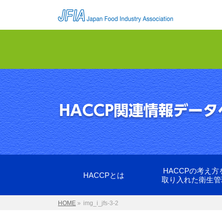
HACCPの考え方
HACCPとは
取り入れた衛生管
HOME
»
img_i_jfs-3-2