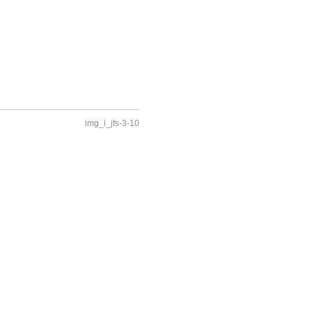
img_i_jfs-3-10