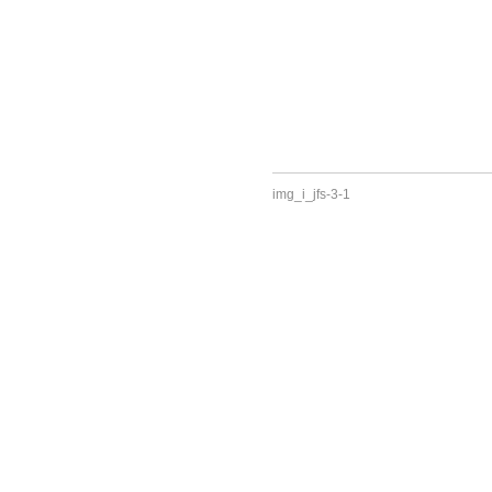
img_i_jfs-3-1