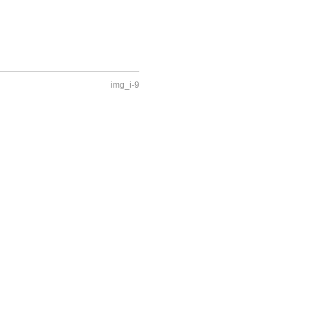
img_i-9