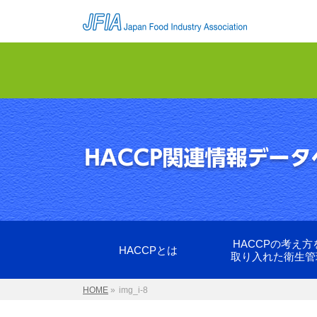
HACCPの考え方
HACCPとは
取り入れた衛生管
HOME
»
img_i-8