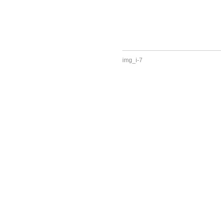
img_i-7