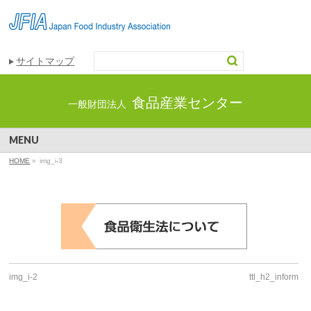
サイトマップ
食品産業センター
一般財団法人
MENU
HOME
»
img_i-3
img_i-2
ttl_h2_inform