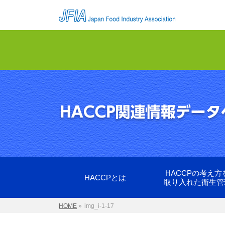
HACCPの考え方
HACCPとは
取り入れた衛生管
HOME
»
img_i-1-17