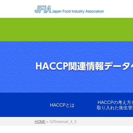
HACCPの考え方
HACCPとは
取り入れた衛生管
HOME
»
h25manual_4_5