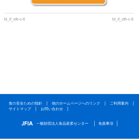
bt_if_oth-c-6
bt_if_oth-c-8
食の安全ための指針
他のホームページへのリンク
ご利用案内
サイトマップ
お問い合わせ
一般財団法人食品産業センター
免責事項