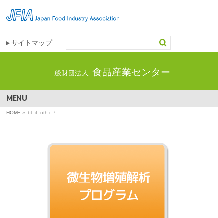
サイトマップ
食品産業センター
一般財団法人
MENU
HOME
»
bt_if_oth-c-7