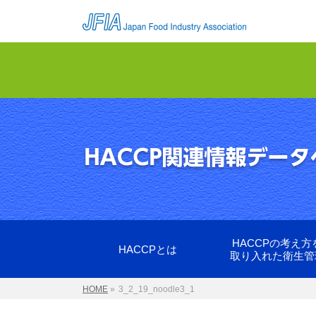
HACCPの考え方
HACCPとは
取り入れた衛生管
HOME
»
3_2_19_noodle3_1