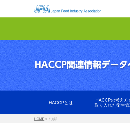
HACCPの考え方
HACCPとは
取り入れた衛生管
HOME
»
札幌1